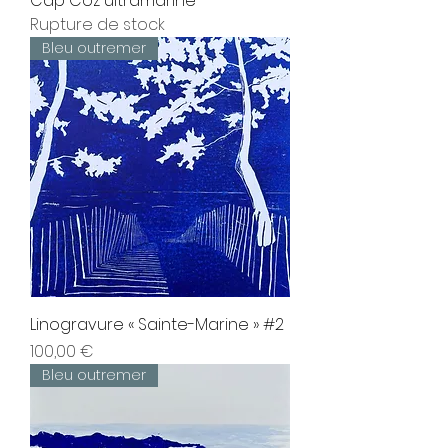
Cap Coz ultramarine
Rupture de stock
Bleu outremer
Linogravure « Sainte-Marine » #2
Prix
100,00 €
Bleu outremer