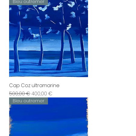
Bleu outremer
Cap Coz ultramarine
Prix original
Prix promotionnel
500,00 €
400,00 €
Bleu outremer