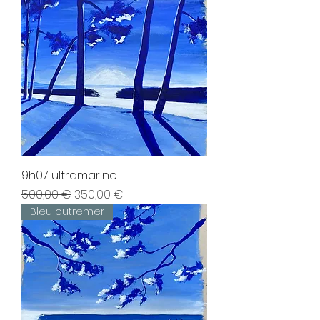
9h07 ultramarine
Prix original
Prix promotionnel
500,00 €
350,00 €
Bleu outremer