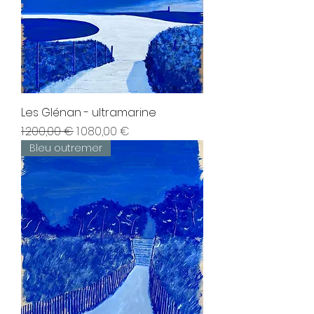
Les Glénan - ultramarine
Prix original
Prix promotionnel
1 200,00 €
1 080,00 €
Bleu outremer