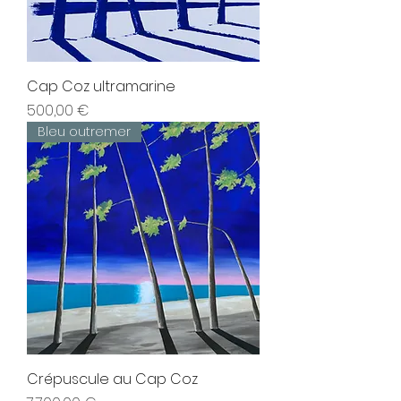
Cap Coz ultramarine
Prix
500,00 €
Bleu outremer
Crépuscule au Cap Coz