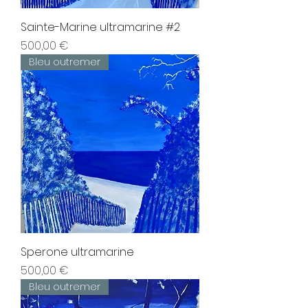
Sainte-Marine ultramarine #2
Prix
500,00 €
Bleu outremer
Sperone ultramarine
Prix
500,00 €
Bleu outremer