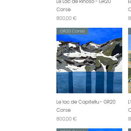
Le Lac de Rinoso - GR20
E
Corse
C
Prix
P
800,00 €
8
GR20 Corse
Aperçu rapide
Le lac de Capitellu - GR20
L
Corse
C
Prix
P
800,00 €
8