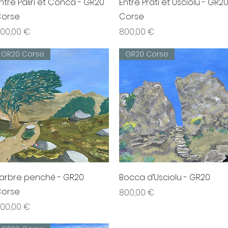
ntre Paliri et Conca - GR20
Entre Prati et Usciolu - GR2
orse
Corse
rix
Prix
00,00 €
800,00 €
GR20 Corse
GR20 Corse
Aperçu rapide
Aperçu rapide
’arbre penché - GR20
Bocca d’Usciolu - GR20
orse
Prix
800,00 €
rix
00,00 €