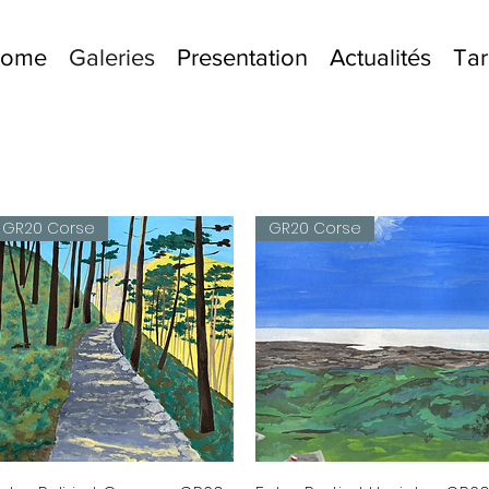
lcome
Galeries
Presentation
Actualités
Tar
GR20 Corse
GR20 Corse
Aperçu rapide
Aperçu rapide