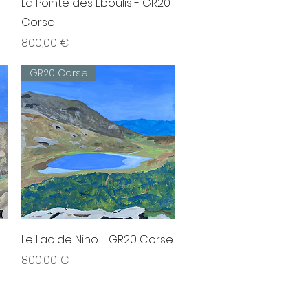
0
La Pointe des Éboulis - GR20
Corse
Prix
800,00 €
GR20 Corse
Aperçu rapide
Le Lac de Nino - GR20 Corse
Prix
800,00 €