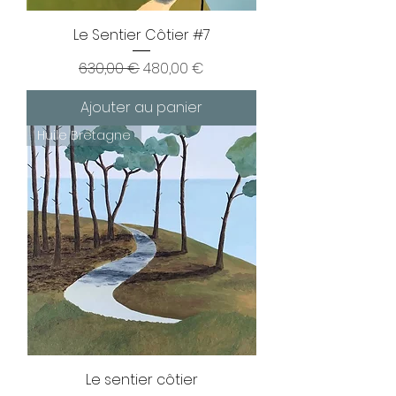
Le Sentier Côtier #7
Prix original
Prix promotionnel
630,00 €
480,00 €
Ajouter au panier
Huile Bretagne
Le sentier côtier