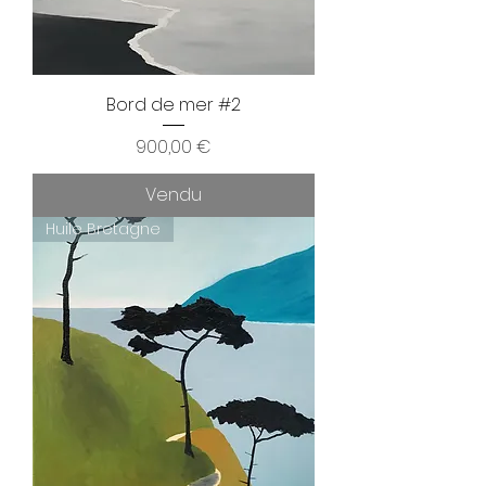
Bord de mer #2
Prix
900,00 €
Vendu
Huile Bretagne