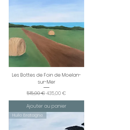
Les Bottes de Foin de Moelan-
sur-Mer
Prix original
Prix promotionnel
515,00 €
435,00 €
Ajouter au panier
Huile Bretagne