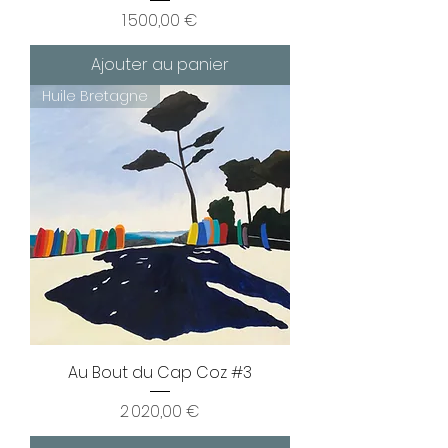
Prix
1 500,00 €
Ajouter au panier
Huile Bretagne
Au Bout du Cap Coz #3
Prix
2 020,00 €