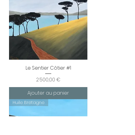
Le Sentier Côtier #1
Prix
2 500,00 €
Ajouter au panier
Huile Bretagne