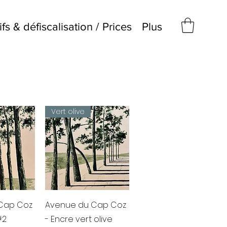
ifs & défiscalisation / Prices
Plus
Vert olive
apide
Aperçu rapide
Cap Coz
Avenue du Cap Coz
#2
- Encre vert olive