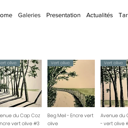
lcome
Galeries
Presentation
Actualités
Tar
ert olive
Vert olive
Vert olive
Aperçu rapide
Aperçu rapide
Aperçu r
enue du Cap Coz
Beg Meil - Encre vert
Avenue du 
Encre vert olive #3
olive
- vert olive 