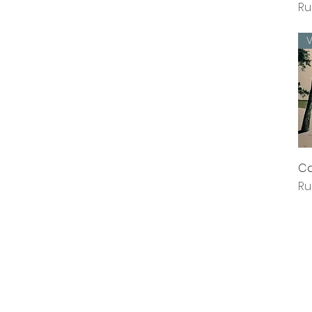
Ru
V
Ca
Ru