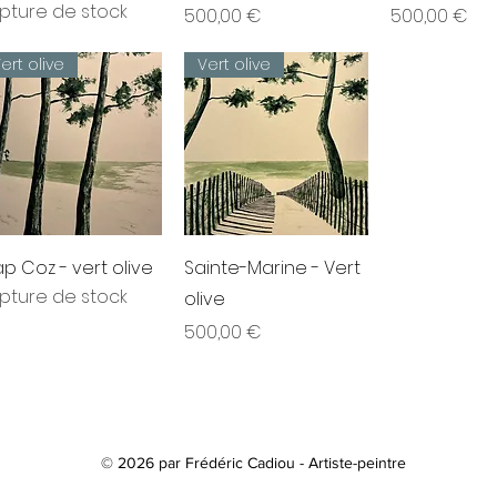
pture de stock
Prix
Prix
500,00 €
500,00 €
ert olive
Vert olive
Aperçu rapide
Aperçu rapide
p Coz - vert olive
Sainte-Marine - Vert
pture de stock
olive
Prix
500,00 €
© 2026 par Frédéric Cadiou - Artiste-peintre