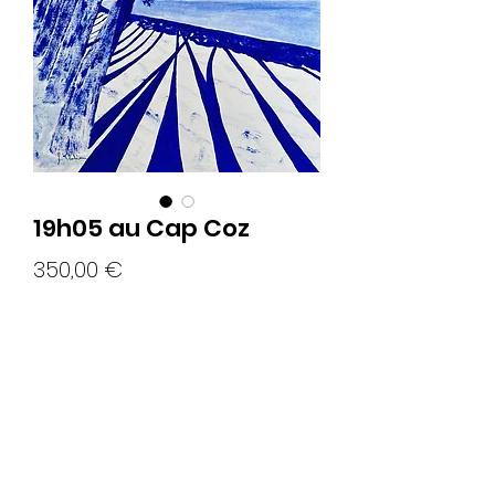
19h05 au Cap Coz
Prix
350,00 €
Rupture de stock
Acrylique sur papier hahnemühle 325g
Format 40x30 cm
Encadrement en bois naturel