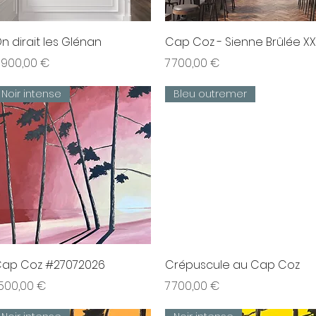
Aperçu rapide
Aperçu rapide
n dirait les Glénan
Cap Coz - Sienne Brûlée XX
rix
Prix
 900,00 €
7 700,00 €
Noir intense
Bleu outremer
Aperçu rapide
Aperçu rapide
ap Coz #27072026
Crépuscule au Cap Coz
rix
Prix
 500,00 €
7 700,00 €