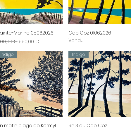
Aperçu rapide
Aperçu rapide
ainte-Marine 05062026
Cap Coz 01062026
Vendu
rix original
Prix promotionnel
 100,00 €
990,00 €
Indigo
Indigo
Aperçu rapide
Aperçu rapide
n matin plage de Kermyl
9h13 au Cap Coz