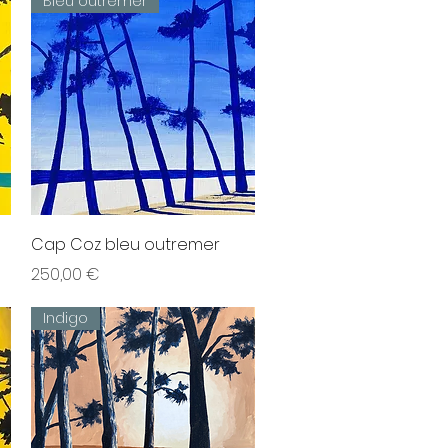
Bleu outremer
Aperçu rapide
Cap Coz bleu outremer
Prix
250,00 €
Indigo