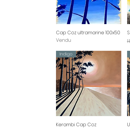
Aperçu rapide
Cap Coz ultramarine 100x50
S
Vendu
P
1
Indigo
Aperçu rapide
Kerambi Cap Coz
U