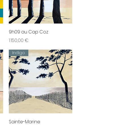
Aperçu rapide
9h09 au Cap Coz
Prix
1 150,00 €
Indigo
Aperçu rapide
Sainte-Marine