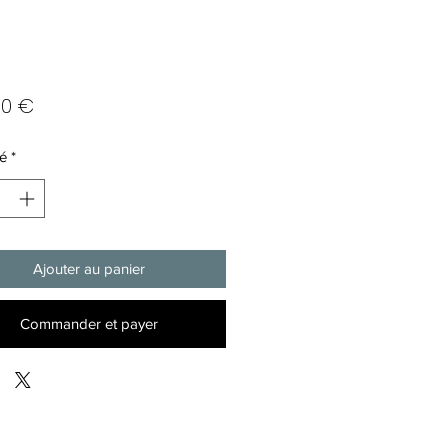
Prix
00 €
é
*
Ajouter au panier
Commander et payer