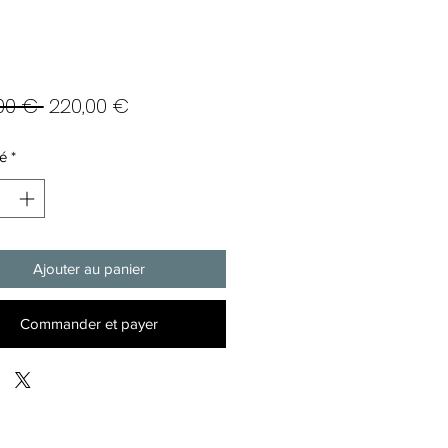
Prix
Prix
00 € 
220,00 €
original
promotionnel
é
*
Ajouter au panier
Commander et payer