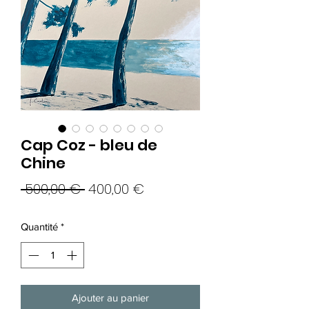
Cap Coz - bleu de
Chine
Prix
Prix
 500,00 € 
400,00 €
original
promotionnel
Quantité
*
Ajouter au panier