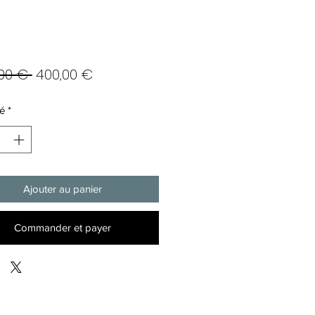
Prix
Prix
00 € 
400,00 €
original
promotionnel
é
*
Ajouter au panier
Commander et payer