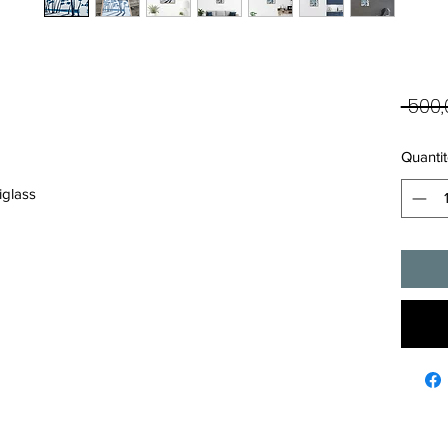
 500,
Quantit
iglass