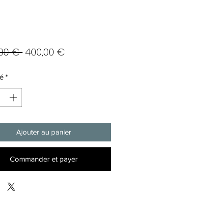
Prix
Prix
00 € 
400,00 €
original
promotionnel
é
*
Ajouter au panier
Commander et payer