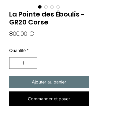
La Pointe des Éboulis -
GR20 Corse
Prix
800,00 €
Quantité
*
Ajouter au panier
Commander et payer
Gouache sur papier naturel 250g.
Format 40x30cm.
Encadrement en bois naturel.