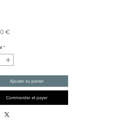
Prix
00 €
é
*
Ajouter au panier
Commander et payer