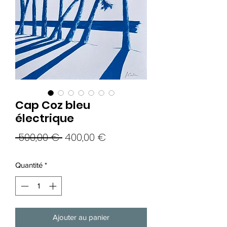
Cap Coz bleu
électrique
Prix
Prix
 500,00 € 
400,00 €
original
promotionnel
Quantité
*
Ajouter au panier